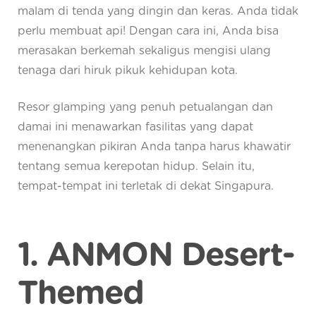
malam di tenda yang dingin dan keras. Anda tidak
perlu membuat api! Dengan cara ini, Anda bisa
merasakan berkemah sekaligus mengisi ulang
tenaga dari hiruk pikuk kehidupan kota.
Resor glamping yang penuh petualangan dan
damai ini menawarkan fasilitas yang dapat
menenangkan pikiran Anda tanpa harus khawatir
tentang semua kerepotan hidup. Selain itu,
tempat-tempat ini terletak di dekat Singapura.
1. ANMON Desert-
Themed