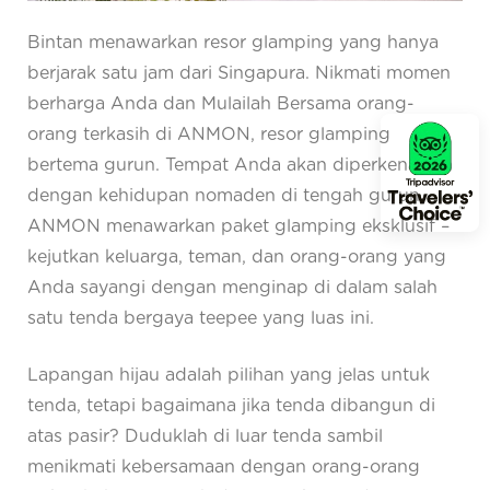
Bintan menawarkan resor glamping yang hanya
berjarak satu jam dari Singapura. Nikmati momen
berharga Anda dan Mulailah Bersama orang-
orang terkasih di ANMON, resor glamping
bertema gurun. Tempat Anda akan diperkenalkan
dengan kehidupan nomaden di tengah gurun.
ANMON menawarkan paket glamping eksklusif –
kejutkan keluarga, teman, dan orang-orang yang
Anda sayangi dengan menginap di dalam salah
satu tenda bergaya teepee yang luas ini.
Lapangan hijau adalah pilihan yang jelas untuk
tenda, tetapi bagaimana jika tenda dibangun di
atas pasir? Duduklah di luar tenda sambil
menikmati kebersamaan dengan orang-orang