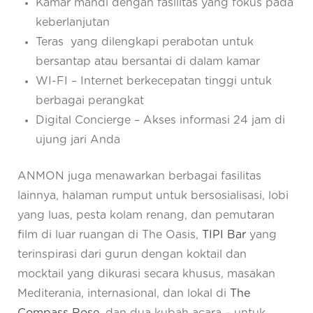
Kamar mandi dengan fasilitas yang fokus pada
keberlanjutan
Teras yang dilengkapi perabotan untuk
bersantap atau bersantai di dalam kamar
WI-FI – Internet berkecepatan tinggi untuk
berbagai perangkat
Digital Concierge – Akses informasi 24 jam di
ujung jari Anda
ANMON juga menawarkan berbagai fasilitas
lainnya, halaman rumput untuk bersosialisasi, lobi
yang luas, pesta kolam renang, dan pemutaran
film di luar ruangan di The Oasis,
TIPI Bar
yang
terinspirasi dari gurun dengan koktail dan
mocktail yang dikurasi secara khusus, masakan
Mediterania, internasional, dan lokal di
The
Compass Rose
, dan dua kubah acara – untuk