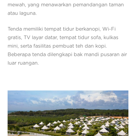
mewah, yang menawarkan pemandangan taman
atau laguna.
Tenda memiliki tempat tidur berkanopi, Wi-Fi
gratis, TV layar datar, tempat tidur sofa, kulkas
mini, serta fasilitas pembuat teh dan kopi.
Beberapa tenda dilengkapi bak mandi pusaran air
luar ruangan.