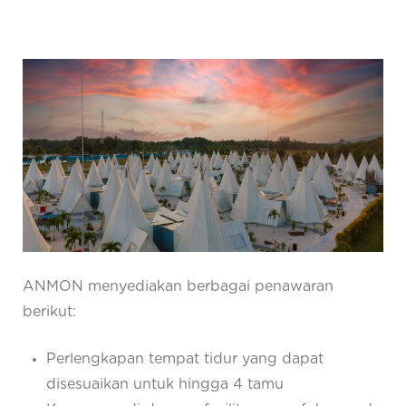
ANMON menyediakan berbagai penawaran
berikut:
Perlengkapan tempat tidur yang dapat
disesuaikan untuk hingga 4 tamu