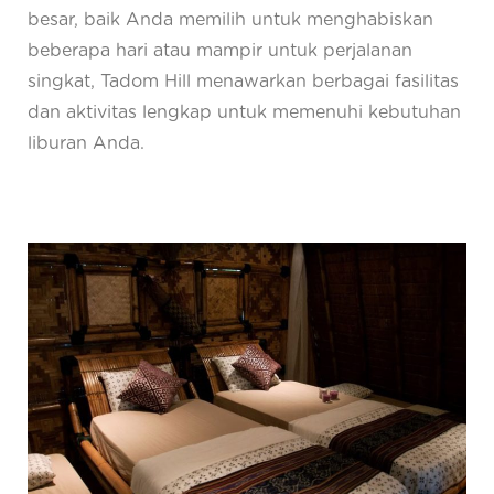
besar, baik Anda memilih untuk menghabiskan
beberapa hari atau mampir untuk perjalanan
singkat, Tadom Hill menawarkan berbagai fasilitas
dan aktivitas lengkap untuk memenuhi kebutuhan
liburan Anda.