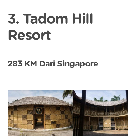
3. Tadom Hill
Resort
283 KM Dari Singapore