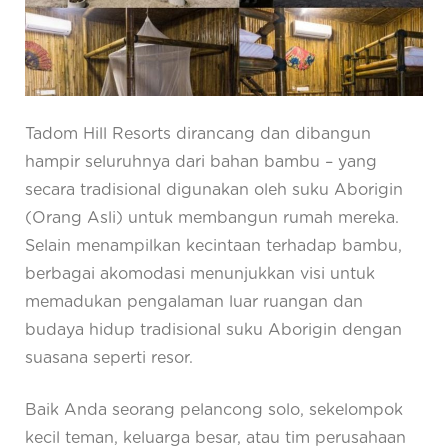
Tadom Hill Resorts dirancang dan dibangun
hampir seluruhnya dari bahan bambu – yang
secara tradisional digunakan oleh suku Aborigin
(Orang Asli) untuk membangun rumah mereka.
Selain menampilkan kecintaan terhadap bambu,
berbagai akomodasi menunjukkan visi untuk
memadukan pengalaman luar ruangan dan
budaya hidup tradisional suku Aborigin dengan
suasana seperti resor.
Baik Anda seorang pelancong solo, sekelompok
kecil teman, keluarga besar, atau tim perusahaan