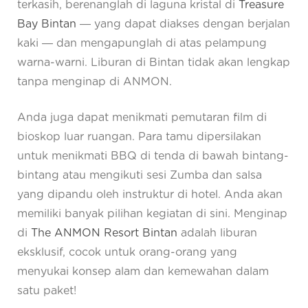
terkasih, berenanglah di laguna kristal di
Treasure
Bay Bintan
― yang dapat diakses dengan berjalan
kaki ― dan mengapunglah di atas pelampung
warna-warni. Liburan di Bintan tidak akan lengkap
tanpa menginap di ANMON.
Anda juga dapat menikmati pemutaran film di
bioskop luar ruangan. Para tamu dipersilakan
untuk menikmati BBQ di tenda di bawah bintang-
bintang atau mengikuti sesi Zumba dan salsa
yang dipandu oleh instruktur di hotel. Anda akan
memiliki banyak pilihan kegiatan di sini. Menginap
di
The ANMON Resort Bintan
adalah liburan
eksklusif, cocok untuk orang-orang yang
menyukai konsep alam dan kemewahan dalam
satu paket!